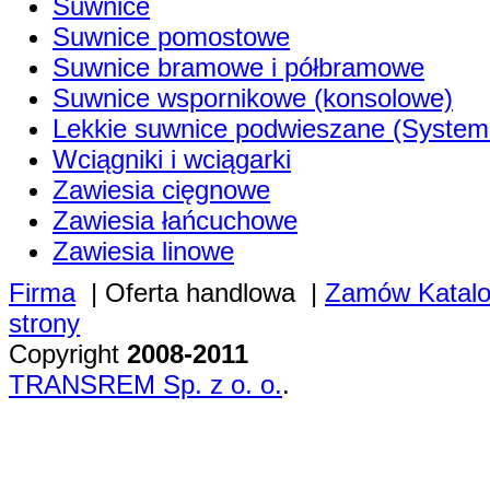
Suwnice
Suwnice pomostowe
Suwnice bramowe i półbramowe
Suwnice wspornikowe (konsolowe)
Lekkie suwnice podwieszane (System
Wciągniki i wciągarki
Zawiesia cięgnowe
Zawiesia łańcuchowe
Zawiesia linowe
Firma
|
Oferta handlowa
|
Zamów Katal
strony
Copyright
2008-2011
TRANSREM Sp. z o. o.
.