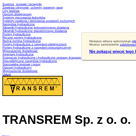
Suwnice, żurawie i wciągniki
Zawiesia cięgnowe, uchwyty, trawersy, wagi
Liny stalowe
Osprzęt dźwignicowy
Systemy mocowania ładunków
Systemy zasilania i sterowania urzadzeń ruchomych
Narzędzia hydrauliczne
Siłowniki hydrauliczne jednostronnego działania
Siłowniki hydrauliczne dwustronnego działania
Pompy hydrauliczne
Ręczne pompy hydrauliczne
Nożna pompa hydrauliczna
Niniejsza witryna wykorzystuje
pli
Pompy hydrauliczne z napędem elektrycznem
Możesz samodzielnie
zablokować 
Pompy hydrauliczne z napędem pneumatycznym
Wyposażenie dodatkowe
Nie pokazuj więcej tego
Agregaty hydrauliczne
Ściągacze hydrauliczne i hydrauliczne zestawy ściągające
Specjalistyczne narzędzia hydrauliczne
Stanowiska testowe i prasy
Osprzęt hydrauliczny
Wyposażenie dodatkowe
Usługi
TRANSREM Sp. z o. o.
Suwnice
·
Wciągniki
·
Zawiesia