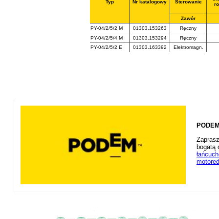
Typ
Nr katalogowy
Sterowanie
r
Zawór
PY-04/2/5/2 M
01303.153263
Ręczny
PY-04/2/5/4 M
01303.153294
Ręczny
PY-04/2/5/2 E
01303.163392
Elektromagn.
PODEM 
Zaprasz
bogatą 
łańcuc
motored