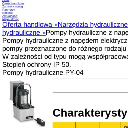
Firma
Oferta handlowa
Zamów Katalog
Partnerzy
Kontakt
Aktualności
Mapa strony
Oferta handlowa
»
Narzędzia hydrauliczn
hydrauliczne
»
Pompy hydrauliczne z nap
Pompy hydrauliczne z napędem elektryczn
pompy przeznaczone do różnego rodzaju 
W zależności od typu mogą współpracować
Stopień ochrony IP 50.
Pompy hydrauliczne PY-04
Charakterysty
Ci