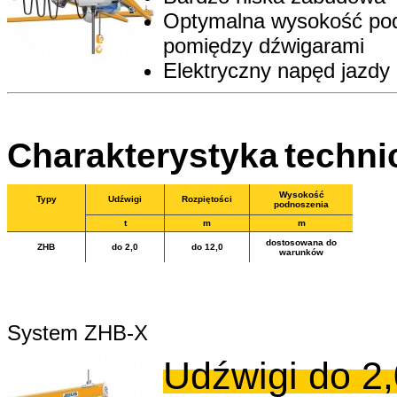
Optymalna wysokość pod
pomiędzy dźwigarami
Elektryczny napęd jazdy 
Charakterystyka
techni
Wysokość
Typy
Udźwigi
Rozpiętości
podnoszenia
t
m
m
dostosowana do
ZHB
do 2,0
do 12,0
warunków
System ZHB-X
Udźwigi do 2,