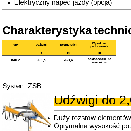
Elektryczny napęd jazdy (opcja)
Charakterystyka
techni
Wysokość
Typy
Udźwigi
Rozpiętości
podnoszenia
t
m
m
dostosowana do
EHB-X
do 1,0
do 8,0
warunków
System ZSB
Udźwigi do 2,
Duży rozstaw elementów
Optymalna wysokość pod