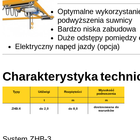
Optymalne wykorzystani
podwyższenia suwnicy
Bardzo niska zabudowa
Duże odstępy pomiędzy 
Elektryczny napęd jazdy (opcja)
Charakterystyka
techni
Wysokość
Typy
Udźwigi
Rozpiętości
podnoszenia
t
m
m
dostosowana do
ZHB-X
do 2,0
do 8,0
warunków
System ZHB-3