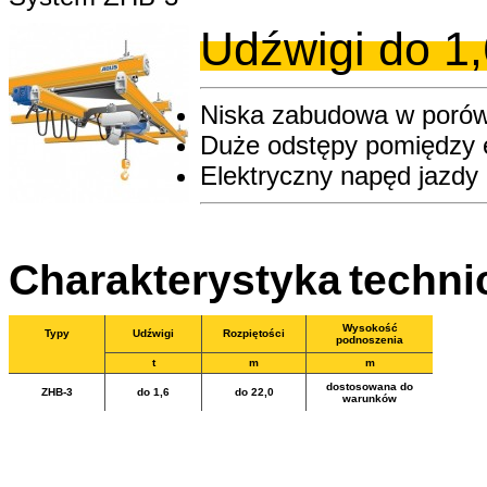
Udźwigi do 1,
Niska zabudowa w poró
Duże odstępy pomiędzy 
Elektryczny napęd jazdy
Charakterystyka
techni
Wysokość
Typy
Udźwigi
Rozpiętości
podnoszenia
t
m
m
dostosowana do
ZHB-3
do 1,6
do 22,0
warunków