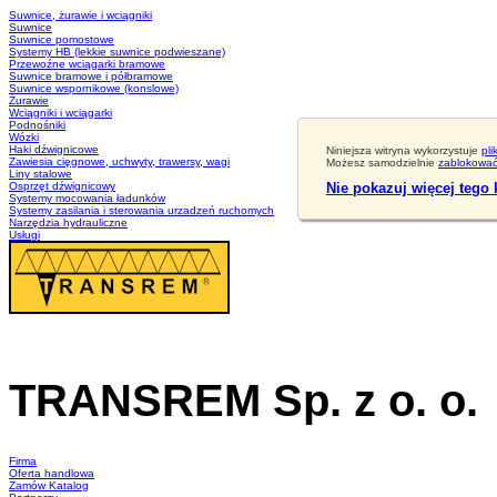
Suwnice, żurawie i wciągniki
Suwnice
Suwnice pomostowe
Systemy HB (lekkie suwnice podwieszane)
Przewoźne wciągarki bramowe
Suwnice bramowe i półbramowe
Suwnice wspornikowe (konslowe)
Żurawie
Wciągniki i wciągarki
Podnośniki
Wózki
Haki dźwignicowe
Niniejsza witryna wykorzystuje
pli
Zawiesia cięgnowe, uchwyty, trawersy, wagi
Możesz samodzielnie
zablokować 
Liny stalowe
Osprzęt dźwignicowy
Nie pokazuj więcej tego
Systemy mocowania ładunków
Systemy zasilania i sterowania urzadzeń ruchomych
Narzędzia hydrauliczne
Usługi
TRANSREM Sp. z o. o.
Suwnice
·
Wciągniki
·
Zawiesia
Firma
Oferta handlowa
Zamów Katalog