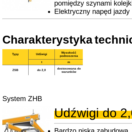
pomiędzy szynami kolejk
Elektryczny napęd jazdy 
Charakterystyka
techni
Wysokość
Typy
Udźwigi
podnoszenia
t
m
dostosowana do
ZSB
do 2,0
warunków
System ZHB
Udźwigi do 2,
Bardzo niska zabudowa