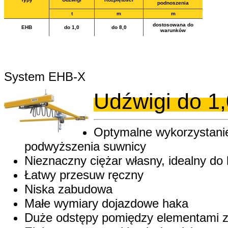
podnoszenia
t
m
m
dostosowana do
EHB
do 1,0
do 8,0
warunków
System EHB-X
Udźwigi do 1,
Optymalne wykorzystani
podwyższenia suwnicy
Nieznaczny ciężar własny, idealny do h
Łatwy przesuw ręczny
Niska zabudowa
Małe wymiary dojazdowe haka
Duże odstępy pomiędzy elementami z