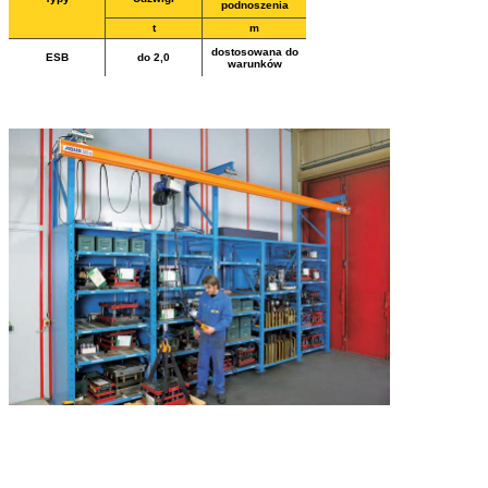
podnoszenia
t
m
dostosowana do
ESB
do 2,0
warunków