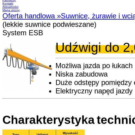
Partnerzy
Kontakt
Aktualności
Mapa strony
Oferta handlowa
»
Suwnice, żurawie i wci
(lekkie suwnice podwieszane)
System ESB
Udźwigi do 2,
Możliwa jazda po łukach
Niska zabudowa
Duże odstępy pomiędzy 
Elektryczny napęd jazdy 
Charakterystyka
techni
Wysokość
Typy
Udźwigi