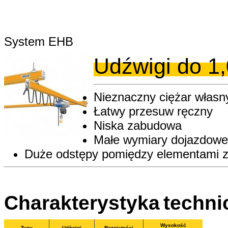
System EHB
Udźwigi do 1,
Nieznaczny ciężar własny,
Łatwy przesuw ręczny
Niska zabudowa
Małe wymiary dojazdowe
Duże odstępy pomiędzy elementami z
Charakterystyka
techni
Wysokość
Typy
Udźwigi
Rozpiętości