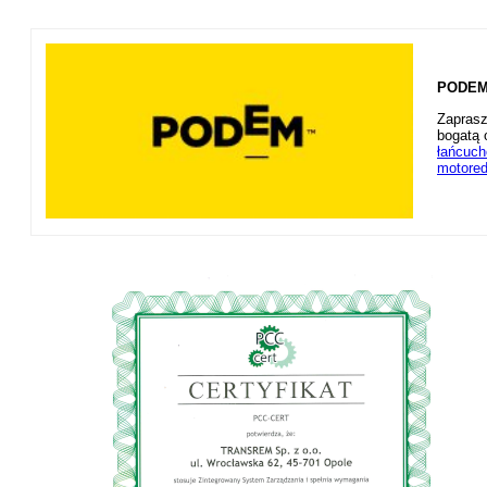
PODEM 
Zaprasz
bogatą 
łańcuc
motored