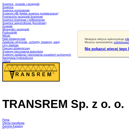
Suwnice, żurawie i wciągniki
Suwnice
Suwnice pomostowe
Systemy HB (lekkie suwnice podwieszane)
Przewoźne wciągarki bramowe
Suwnice bramowe i półbramowe
Suwnice wspornikowe (konslowe)
Żurawie
Wciągniki i wciągarki
Podnośniki
Wózki
Haki dźwignicowe
Niniejsza witryna wykorzystuje
pli
Zawiesia cięgnowe, uchwyty, trawersy, wagi
Możesz samodzielnie
zablokować 
Liny stalowe
Osprzęt dźwignicowy
Nie pokazuj więcej tego
Systemy mocowania ładunków
Systemy zasilania i sterowania urzadzeń ruchomych
Narzędzia hydrauliczne
Usługi
TRANSREM Sp. z o. o.
Suwnice
·
Wciągniki
·
Zawiesia
Firma
Oferta handlowa
Zamów Katalog