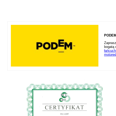
PODEM 
Zaprasz
bogatą 
łańcuc
motored