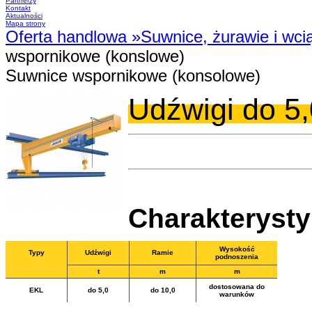
Partnerzy
Kontakt
Aktualności
Mapa strony
Oferta handlowa
»
Suwnice, żurawie i wci
wspornikowe (konslowe)
Suwnice wspornikowe (konsolowe)
Udźwigi do 5,
Charakteryst
Wysokość
Typy
Udźwigi
Ramie
podnoszenia
t
m
m
dostosowana do
EKL
do 5,0
do 10,0
warunków