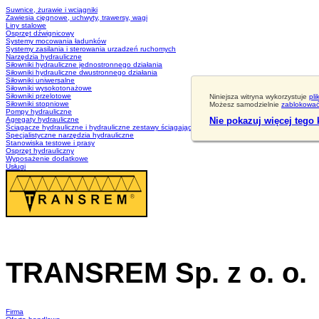
Suwnice, żurawie i wciągniki
Zawiesia cięgnowe, uchwyty, trawersy, wagi
Liny stalowe
Osprzęt dźwignicowy
Systemy mocowania ładunków
Systemy zasilania i sterowania urzadzeń ruchomych
Narzędzia hydrauliczne
Siłowniki hydrauliczne jednostronnego działania
Siłowniki hydrauliczne dwustronnego działania
Siłowniki uniwersalne
Siłowniki wysokotonażowe
Siłowniki przelotowe
Niniejsza witryna wykorzystuje
pli
Siłowniki stopniowe
Możesz samodzielnie
zablokować 
Pompy hydrauliczne
Agregaty hydrauliczne
Nie pokazuj więcej tego
Ściągacze hydrauliczne i hydrauliczne zestawy ściągające
Specjalistyczne narzędzia hydrauliczne
Stanowiska testowe i prasy
Osprzęt hydrauliczny
Wyposażenie dodatkowe
Usługi
TRANSREM Sp. z o. o.
Suwnice
·
Wciągniki
·
Zawiesia
Firma