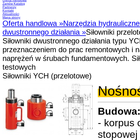
Oferta handlowa
Zamów Katalog
Partnerzy
Kontakt
Aktualności
Mapa strony
Oferta handlowa
»
Narzędzia hydrauliczn
dwustronnego działania
»
Siłowniki przelo
Siłowniki dwustronnego działania typu Y
przeznaczeniem do prac remontowych i 
naprężeń w śrubach fundamentowych. Sił
testowych
Siłowniki YCH (przelotowe)
Nośnoś
Budowa
- korpus 
stopowej 