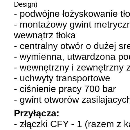
Design)
- podwójne łożyskowanie t
- montażowy gwint metryczn
wewnątrz tłoka
- centralny otwór o dużej sr
- wymienna, utwardzona p
- wewnętrzny i zewnętrzny 
- uchwyty transportowe
- ciśnienie pracy 700 bar
- gwint otworów zasilajacyc
Przyłącza:
- złączki CFY - 1 (razem z