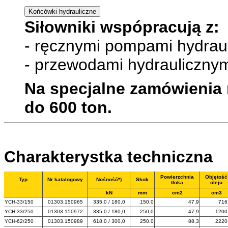
Siłowniki wspópracują z:
- ręcznymi pompami hydrau
- przewodami hydrauliczny
Na specjalne zamówienia
do 600 ton.
Charakterystka techniczna
Powierzchnia
Objętość
Typ
Nr katalogowy
Nośność*)
Skok
tłoka
oleju
kN
mm
cm2
cm3
YCH-33/150
01303.150965
335,0 / 180,0
150,0
47,9
716
YCH-33/250
01303.150972
335,0 / 180,0
250,0
47,9
1200
YCH-62/250
01303.150989
618,0 / 300,0
250,0
88,3
2220