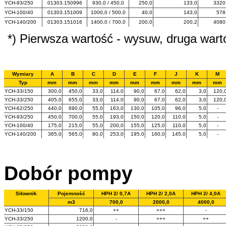
YCH-93/250
01303.150996
930,0 / 450,0
250,0
133,0
3320
YCH-100/40
01303.151009
1000,0 / 500,0
40,0
143,0
578
YCH-140/200
01303.151016
1400,0 / 700,0
200,0
200,2
4080
*) Pierwsza wartość - wysuw, druga wart
Wymiary
A
B
C
D
E
F
J
K
M
Typ
mm
mm
mm
mm
mm
mm
mm
mm
mm
YCH-33/150
300,0
450,0
33,0
114,0
90,0
67,0
62,0
3,0
120,
YCH-33/250
405,0
655,0
33,0
114,0
90,0
67,0
62,0
3,0
120,
YCH-62/250
440,0
690,0
55,0
163,0
130,0
105,0
96,0
5,0
-
YCH-93/250
450,0
700,0
55,0
193,0
150,0
120,0
110,0
5,0
-
YCH-100/40
175,0
215,0
55,0
200,0
155,0
125,0
110,0
5,0
-
YCH-140/200
365,0
565,0
80,0
253,0
195,0
160,0
145,0
5,0
-
Dobór pompy
Siłownik
Pojemność
HPH 2/ 0,7A
HPH 2/ 2,0A
HPH 2/ 4,0A
m3
700,0
2000,0
4000,0
YCH-33/150
716,0
++
+++
-
YCH-33/250
1200,0
-
+++
++