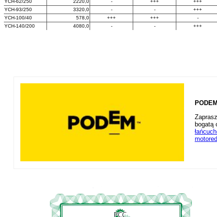
YCH-62/250
2220,0
-
+++
+++
YCH-93/250
3320,0
-
-
+++
YCH-100/40
578,0
+++
+++
-
YCH-140/200
4080,0
-
-
+++
PODEM 
Zaprasz
bogatą 
łańcuc
motored