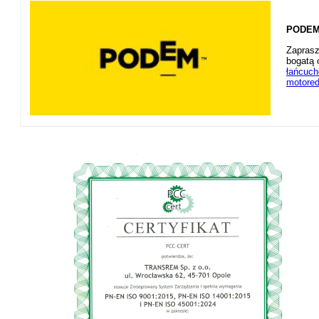
PODEM 
Zaprasz
bogatą 
łańcuc
motored