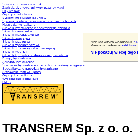
Suwnice, żurawie i wciągniki
Zawiesia cięgnowe, uchwyty, trawersy, wagi
Liny stalowe
Osprzęt dźwignicowy
Systemy mocowania ładunków
Systemy zasilania i sterowania urzadzeń ruchomych
Narzędzia hydrauliczne
Siłowniki hydrauliczne jednostronnego działania
Siłowniki uniwersalne
Siłowniki małogabarytowe
Siłowniki ściągające
Siłowniki przelotowe
Niniejsza witryna wykorzystuje
pli
Siłowniki wysokotonażowe
Możesz samodzielnie
zablokować 
Siłowniki z nakrętką zabezpieczającą
Siłowniki typu YAP
Nie pokazuj więcej tego
Siłowniki hydrauliczne dwustronnego działania
Pompy hydrauliczne
Agregaty hydrauliczne
Ściągacze hydrauliczne i hydrauliczne zestawy ściągające
Specjalistyczne narzędzia hydrauliczne
Stanowiska testowe i prasy
Osprzęt hydrauliczny
Wyposażenie dodatkowe
Usługi
TRANSREM Sp. z o. o.
Suwnice
·
Wciągniki
·
Zawiesia