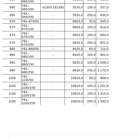
560/100
YEL-
560
01303.161350
5520,0
150,0
537,0
560/150
YEL-
560
-
5520,0
250,0
650,0
560/250
670
YEL-670/50
-
6603,0
50,0
545,0
YEL-
670
-
6603,0
100,0
614,0
670/100
YEL-
670
-
6603,0
150,0
683,0
670/150
YEL-
670
-
6603,0
250,0
821,0
670/250
880
YEL-880/50
-
8625,0
50,0
714,0
YEL-
880
-
8625,0
100,0
901,0
880/100
YEL-
880
-
8625,0
150,0
1.008,0
880/150
YEL-
880
-
8625,0
250,0
1.170,0
880/250
YEL-
1100
-
10916,0
50,0
969,0
1100/50
YEL-
1100
-
10916,0
100,0
1.201,0
1100/100
YEL-
1100
-
10916,0
150,0
1.310,0
1100/150
YEL-
1100
-
10916,0
250,0
1.530,0
1100/250