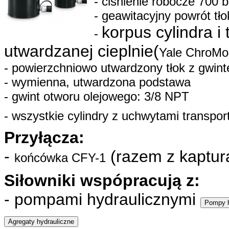
- ciśnienie robocze 700 b
- geawitacyjny powrót tł
korpus cylindra i
-
utwardzanej cieplnie(
Yale ChroMo
- powierzchniowo utwardzony tłok z gwi
- wymienna, utwardzona podstawa
- gwint otworu olejowego: 3/8 NPT
- wszystkie cylindry z uchwytami transpo
Przyłącza:
-
(razem z kaptu
końcówka CFY-1
Siłowniki wspópracują z:
- pompami hydraulicznymi