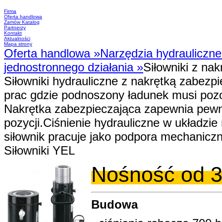
Firma
Oferta handlowa
Zamów Katalog
Partnerzy
Kontakt
Aktualności
Mapa strony
Oferta handlowa
»
Narzędzia hydrauliczn
jednostronnego działania
»
Siłowniki z na
Siłowniki hydrauliczne z nakrętką zabezp
prac gdzie podnoszony ładunek musi poz
Nakrętka zabezpieczająca zapewnia pewn
pozycji.Ciśnienie hydrauliczne w układz
siłownik pracuje jako podpora mechanicz
Siłowniki YEL
Nośność od 3
Budowa