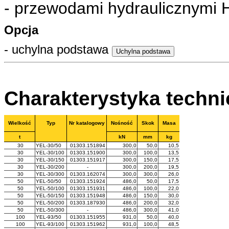
- przewodami hydraulicznymi
Opcja
- uchylna podstawa
Charakterystyka techn
Wielkość
Typ
Nr katalogowy
Nośność
Skok
Masa
t
kN
mm
kg
30
YEL-30/50
01303.151894
300,0
50,0
10,5
30
YEL-30/100
01303.151900
300,0
100,0
13,5
30
YEL-30/150
01303.151917
300,0
150,0
17,5
30
YEL-30/200
-
300,0
200,0
19,5
30
YEL-30/300
01303.162074
300,0
300,0
26,0
50
YEL-50/50
01303.151924
486,0
50,0
17,5
50
YEL-50/100
01303.151931
486,0
100,0
22,0
50
YEL-50/150
01303.151948
486,0
150,0
30,0
50
YEL-50/200
01303.187930
486,0
200,0
32,0
50
YEL-50/300
-
486,0
300,0
41,0
100
YEL-93/50
01303.151955
931,0
50,0
40,0
100
YEL-93/100
01303.151962
931,0
100,0
48,5