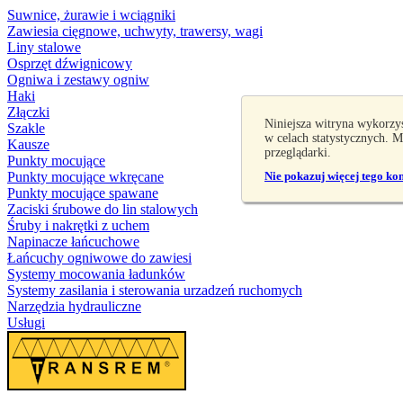
Suwnice, żurawie i wciągniki
Zawiesia cięgnowe, uchwyty, trawersy, wagi
Liny stalowe
Osprzęt dźwignicowy
Ogniwa i zestawy ogniw
Haki
Złączki
Niniejsza witryna wykorzy
Szakle
w celach statystycznych. 
Kausze
przeglądarki.
Punkty mocujące
Punkty mocujące wkręcane
Nie pokazuj więcej tego ko
Punkty mocujące spawane
Zaciski śrubowe do lin stalowych
Śruby i nakrętki z uchem
Napinacze łańcuchowe
Łańcuchy ogniwowe do zawiesi
Systemy mocowania ładunków
Systemy zasilania i sterowania urzadzeń ruchomych
Narzędzia hydrauliczne
Usługi