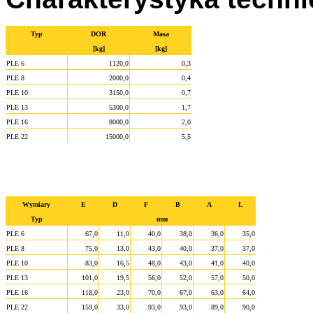
Typ
DOR
Masa
[kg]
[kg]
PLE 6
1120,0
0,3
PLE 8
2000,0
0,4
PLE 10
3150,0
0,7
PLE 13
5300,0
1,7
PLE 16
8000,0
2,0
PLE 22
15000,0
5,5
Wymiary
E
D
F
B
A
L
Typ
mm
PLE 6
67,0
11,0
40,0
38,0
36,0
35,0
PLE 8
75,0
13,0
43,0
40,0
37,0
37,0
PLE 10
83,0
16,5
48,0
43,0
41,0
40,0
PLE 13
101,0
19,5
56,0
52,0
57,0
50,0
PLE 16
118,0
23,0
70,0
67,0
63,0
64,0
PLE 22
159,0
33,0
93,0
93,0
89,0
90,0