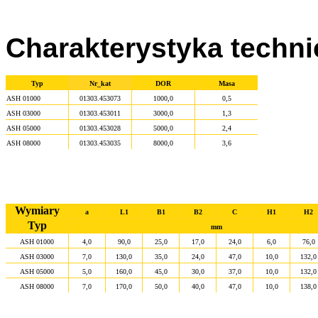
Charakterystyka techn
Typ
Nr_kat
DOR
Masa
ASH 01000
01303.453073
1000,0
0,5
ASH 03000
01303.453011
3000,0
1,3
ASH 05000
01303.453028
5000,0
2,4
ASH 08000
01303.453035
8000,0
3,6
Wymiary
a
L1
B1
B2
C
H1
H2
Typ
mm
ASH 01000
4,0
90,0
25,0
17,0
24,0
6,0
76,0
ASH 03000
7,0
130,0
35,0
24,0
47,0
10,0
132,0
ASH 05000
5,0
160,0
45,0
30,0
37,0
10,0
132,0
ASH 08000
7,0
170,0
50,0
40,0
47,0
10,0
138,0