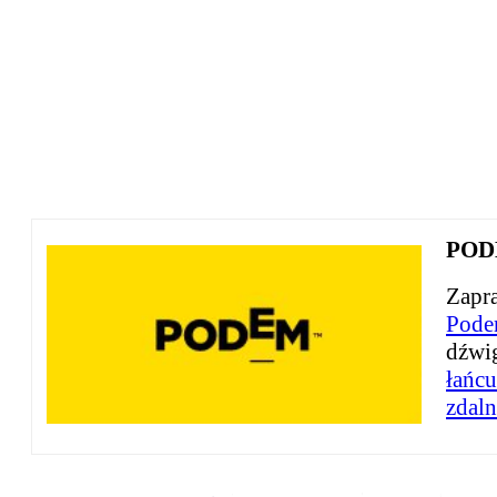
PODE
Zapra
Pode
dźwi
łańc
zdaln