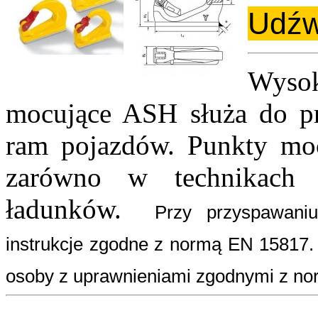
Udźw
Wyso
mocujące ASH służa do p
ram pojazdów. Punkty mo
zarówno w technikach 
ładunków.
Przy przyspawani
instrukcje zgodne z normą EN 15817
osoby z uprawnieniami zgodnymi z n