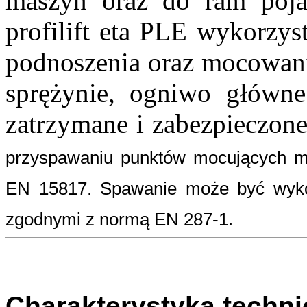
maszyn oraz do ram poj
profilift eta PLE wykorzy
podnoszenia oraz mocowani
sprężynie, ogniwo główn
zatrzymane i zabezpieczone
przyspawaniu punktów mocujących ma
EN 15817. Spawanie może być wyko
zgodnymi z normą EN 287-1.
Charakterystyka techn