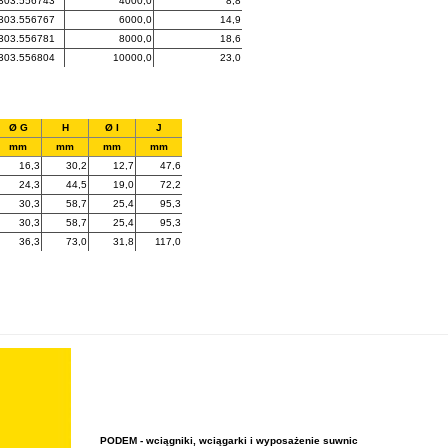
303.556743
4000,0
8,8
303.556767
6000,0
14,9
303.556781
8000,0
18,6
303.556804
10000,0
23,0
Ø G
H
Ø I
J
mm
mm
mm
mm
16,3
30,2
12,7
47,6
24,3
44,5
19,0
72,2
30,3
58,7
25,4
95,3
30,3
58,7
25,4
95,3
36,3
73,0
31,8
117,0
PODEM - wciągniki, wciągarki i wyposażenie suwnic