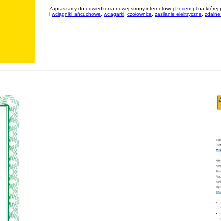
Zapraszamy do odwiedzenia nowej strony internetowej
Podem.pl
na której
i
wciągniki łańcuchowe
,
wciągarki
,
czołownice
,
zasilanie elektryczne
,
zdalne