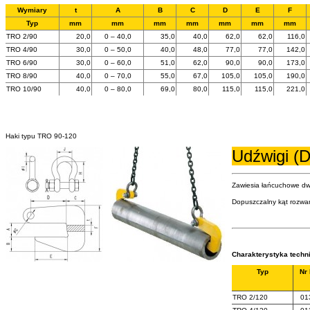
Wymiary
t
A
B
C
D
E
F
Typ
mm
mm
mm
mm
mm
mm
mm
TRO 2/90
20,0
0 – 40,0
35,0
40,0
62,0
62,0
116,0
TRO 4/90
30,0
0 – 50,0
40,0
48,0
77,0
77,0
142,0
TRO 6/90
30,0
0 – 60,0
51,0
62,0
90,0
90,0
173,0
TRO 8/90
40,0
0 – 70,0
55,0
67,0
105,0
105,0
190,0
TRO 10/90
40,0
0 – 80,0
69,0
80,0
115,0
115,0
221,0
Haki typu TRO 90-120
Udźwigi (D
Zawiesia łańcuchowe dw
Dopuszczalny kąt rozwar
Charakterystyka techn
Typ
Nr
TRO 2/120
01