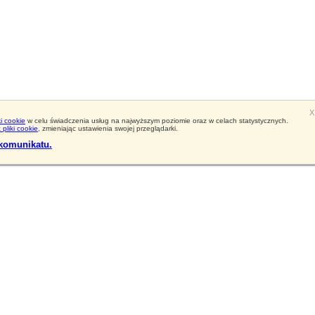
X
ki cookie
w celu świadczenia usług na najwyższym poziomie oraz w celach statystycznych.
pliki cookie
, zmieniając ustawienia swojej przeglądarki.
 komunikatu.