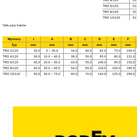
TRO 4/120
01
TRO 6/120
01
TRO 8/120
01
TRO 10/120
01
*)dla pary haków
Wymiary
t
A
B
C
D
E
F
Typ
mm
mm
mm
mm
mm
mm
mm
TRO 2/120
20,0
0 – 30,0
34,0
40,0
82,0
75,0
106,0
TRO 4/120
30,0
10,0 – 40,0
39,0
50,0
95,0
80,0
131,0
TRO 6/120
40,0
20,0 – 50,0
43,0
55,0
106,0
95,0
153,0
TRO 8/120
40,0
30,0 – 65,0
54,0
65,0
119,0
100,0
185,0
TRO 10/120
50,0
30,0 – 75,0
60,0
70,0
143,0
125,0
208,0