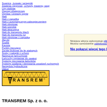
Suwnice, żurawie i wciągniki
Zawiesia cięgnowe, uchwyty, trawersy, wagi
Liny stalowe
Osprzęt dźwignicowy
Ogniwa i zestawy ogniw
Haki
Haki z zapadką
Haki z automatycznym zabezpieczeniem
Haki obrotowe
Haki szerokie
Haki skracające
Haki do transportu blach
Haki do transportu rur
Haki obrotowe z zapadką
Złączki
Niniejsza witryna wykorzystuje
pli
Szakle
Możesz samodzielnie
zablokować 
Kausze
Punkty mocujące
Nie pokazuj więcej tego
Zaciski śrubowe do lin stalowych
Śruby i nakrętki z uchem
Napinacze łańcuchowe
Łańcuchy ogniwowe do zawiesi
Systemy mocowania ładunków
Systemy zasilania i sterowania urzadzeń ruchomych
Narzędzia hydrauliczne
Usługi
TRANSREM Sp. z o. o.
Suwnice
·
Wciągniki
·
Zawiesia