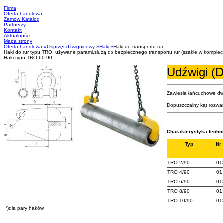
Firma
Oferta handlowa
Zamów Katalog
Partnerzy
Kontakt
Aktualności
Mapa strony
Oferta handlowa
»
Osprzęt dźwignicowy
»
Haki
»
Haki do transportu rur
Haki do rur typu TRO, używane parami,służą do bezpiecznego transportu rur (szakle w kompleci
Haki typu TRO 60-90
Udźwigi (D
Zawiesia łańcuchowe dw
Dopuszczalny kąt rozwar
Charakterystyka techn
Typ
Nr
TRO 2/90
01
TRO 4/90
01
TRO 6/90
01
TRO 8/90
01
TRO 10/90
01
*)dla pary haków