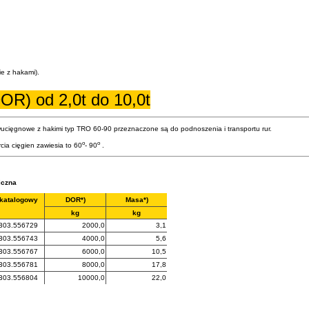
e z hakami).
OR) od 2,0t do 10,0t
ucięgnowe z hakimi typ TRO 60-90 przeznaczone są do podnoszenia i transportu rur.
o
o
cia cięgien zawiesia to 60
- 90
.
iczna
 katalogowy
DOR*)
Masa*)
kg
kg
303.556729
2000,0
3,1
303.556743
4000,0
5,6
303.556767
6000,0
10,5
303.556781
8000,0
17,8
303.556804
10000,0
22,0