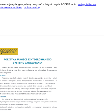
 prezentujemy bogatą ofertę urządzeń dźwignicowych PODEM, m.in.:
wciągniki linowe
 sterowanie radiowe
,
motoreduktory
.