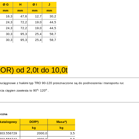
Ø G
H
Ø I
J
mm
mm
mm
mm
16,3
47,6
12,7
30,2
24,3
72,2
19,0
44,5
24,3
72,2
19,0
44,5
30,3
95,3
25,4
58,7
30,3
95,3
25,4
58,7
OR) od 2,0t do 10,0t
ucięgnowe z hakimi typ TRO 90-120 przeznaczone są do podnoszenia i transportu rur.
o
o
cia cięgien zawiesia to 90
- 120
.
iczna
 katalogowy
DOR*)
Masa*)
kg
kg
303.556729
2000,0
3,5