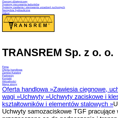
Osprzęt dźwignicowy
Systemy mocowania ładunków
Systemy zasilania i sterowania urzadzeń ruchomych
Narzędzia hydrauliczne
Usługi
TRANSREM Sp. z o. o.
Suwnice
·
Wciągniki
·
Zawiesia
Firma
Oferta handlowa
Zamów Katalog
Partnerzy
Kontakt
Aktualności
Mapa strony
Oferta handlowa
»
Zawiesia cięgnowe, uch
wagi
»
Uchwyty
»
Uchwyty zaciskowe i kl
kształtowników i elementów stalowych
»
U
Uchwyty samozaciskowe TGF pracujące w