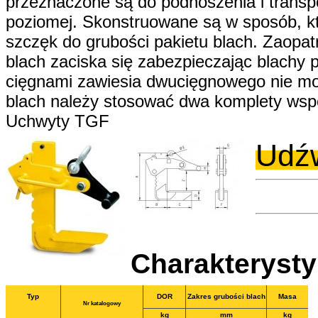
przeznaczone są do podnoszenia i transp
poziomej. Skonstruowane są w sposób, kt
szczęk do grubości pakietu blach. Zaopa
blach zaciska się zabezpieczając blachy
cięgnami zawiesia dwucięgnowego nie moż
blach należy stosować dwa komplety wspó
Uchwyty TGF
Udźw
Charakteryst
Typ
DOR
Zakres grubości blach
Masa
Nr katalogowy
kg
mm
kg