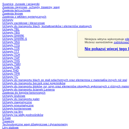
Suwnice, żurawie i wciągniki
Zawiesia cięgnowe, uchwyty, trawersy, wagi
Zawiesia łańcuchowe
Zawiesia linowe
Zawiesia z włókien syntetycznych
Uchwyty
Uchwyty zaciskowe i kleszczowe
Uchwyty do transportu blach, kształtowników i elementów stalowych
Uchwyty TBL
Uchwyty TBS
Uchwyty SHARK
Uchwyty SHARK-S
Niniejsza witryna wykorzystuje
pli
Uchwyty TAG
Możesz samodzielnie
zablokować 
Uchwyty TTG
Uchwyty TTR
Nie pokazuj więcej tego
Uchwyty TTT
Uchwyty TCH
Uchwyty TGF
Uchwyty THS
Uchwyty TWH
Uchwyty THK
Uchwyt THG
Uchwyty TPR
Uchwyty YC
Uchwyty do transportu blach ze stali szlachetnych oraz elementow z materiałów innych niż stal
Uchwyty do transportu beczek oraz pojemników
Uchwyty do transportu bloków, rur, szyn oraz elementów okrągłych wykonanych z różnych mater
Uchwyty do transportu ścianek Larsena
Zawiesia do kręgów betonowych
Uchwyty śrubowe
Uchwyty do transportu palet
Uchwyty magnetyczne
Uchwyty pneumatyczne
Uchwyty kontenerowe
Uchwyty na liny
Uchwyty na widły podnośników
C-haki
Trawersy
Technologiczne wagi dźwignicowe i dynamometry
Liny stalowe