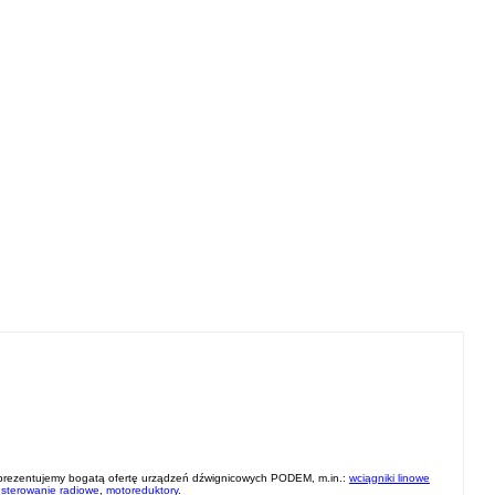
 prezentujemy bogatą ofertę urządzeń dźwignicowych PODEM, m.in.:
wciągniki linowe
 sterowanie radiowe
,
motoreduktory
.