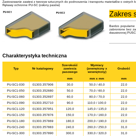
Zastosowanie zawiesi z tworzyw sztucznych do podnoszenia i transportu materiałów o ostrych 
Rękawy ochronne PU-SC (osłony pasów)
Zakres 
Bardzo popularne 
zabronione bez za
dwustronnej PUSC
Charakterystyka techniczna
Szerokość
Wymiary
Typ
Nr katalogowy
zawiesia
(zewnętrzny x
Grubość
pasowego
wewnętrzny)
mm
mm x mm
mm
PU-SC1-030
01303.357906
30,0
50,0 / 40,0
22,0
PU-SC1-050
01303.352680
50,0
70,0 / 60,0
22,0
PU-SC1-060
01303.352697
60,0
80,0 / 70,0
22,0
PU-SC1-090
01303.352710
90,0
110,0 / 100,0
22,0
PU-SC1-120
01303.357951
120,0
145,0 / 135,0
22,0
PU-SC1-150
01303.357876
150,0
170,0 / 160,0
22,0
PU-SC1-180
01303.357869
180,0
200,0 / 190,0
22,0
PU-SC1-240
01303.357883
240,0
260,0 / 250,0
31,0
PU-SC1-300
01303.357890
300,0
330,0 / 320,0
31,0