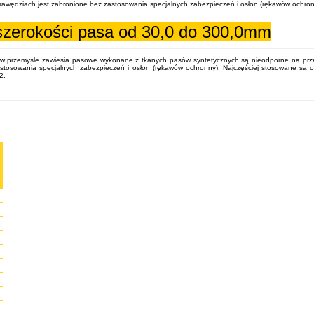
krawędziach jest zabronione bez zastosowania specjalnych zabezpieczeń i osłon (rękawów ochron
szerokości pasa od 30,0 do 300,0mm
w przemyśle zawiesia pasowe wykonane z tkanych pasów syntetycznych są nieodporne na przeci
stosowania specjalnych zabezpieczeń i osłon (rękawów ochronny). Najczęściej stosowane są o
2.