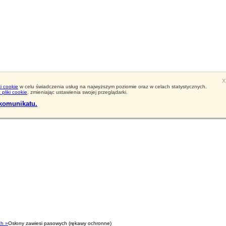
X
ki cookie
w celu świadczenia usług na najwyższym poziomie oraz w celach statystycznych.
pliki cookie
, zmieniając ustawienia swojej przeglądarki.
 komunikatu.
ych
»
Osłony zawiesi pasowych (rękawy ochronne)