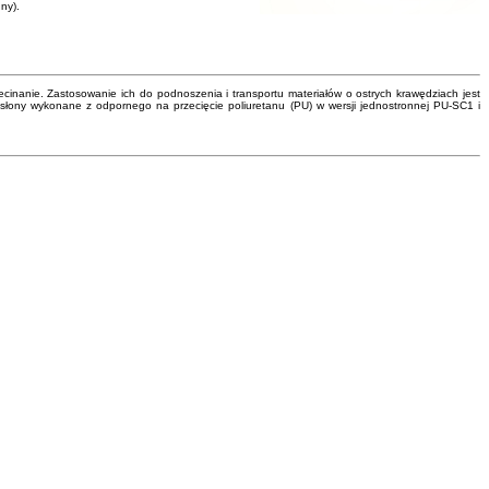
ny).
nanie. Zastosowanie ich do podnoszenia i transportu materiałów o ostrych krawędziach jest
słony wykonane z odpornego na przecięcie poliuretanu (PU) w wersji jednostronnej PU-SC1 i