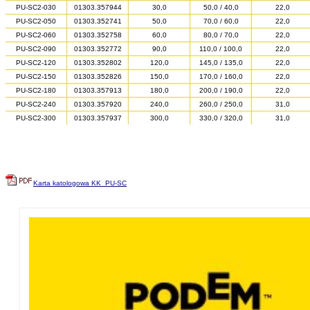
PU-SC2-030
01303.357944
30,0
50,0 / 40,0
22,0
PU-SC2-050
01303.352741
50,0
70,0 / 60,0
22,0
PU-SC2-060
01303.352758
60,0
80,0 / 70,0
22,0
PU-SC2-090
01303.352772
90,0
110,0 / 100,0
22,0
PU-SC2-120
01303.352802
120,0
145,0 / 135,0
22,0
PU-SC2-150
01303.352826
150,0
170,0 / 160,0
22,0
PU-SC2-180
01303.357913
180,0
200,0 / 190,0
22,0
PU-SC2-240
01303.357920
240,0
260,0 / 250,0
31,0
PU-SC2-300
01303.357937
300,0
330,0 / 320,0
31,0
Karta katologowa KK_PU-SC