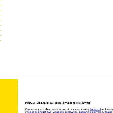
PODEM - wciągniki, wciągarki i wyposażenie suwnic
Zapraszamy do odwiedzenia nowej strony internetowej
Podem.pl
na której
i
wciągniki łańcuchowe
,
wciągarki
,
czołownice
,
zasilanie elektryczne
,
zdalne