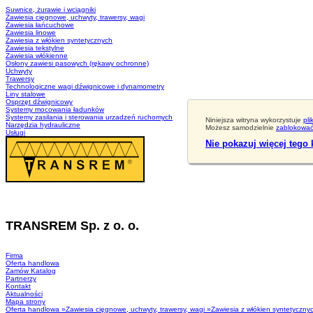
Suwnice, żurawie i wciągniki
Zawiesia cięgnowe, uchwyty, trawersy, wagi
Zawiesia łańcuchowe
Zawiesia linowe
Zawiesia z włókien syntetycznych
Zawiesia tekstylne
Zawiesia włókienne
Osłony zawiesi pasowych (rękawy ochronne)
Uchwyty
Trawersy
Technologiczne wagi dźwignicowe i dynamometry
Liny stalowe
Osprzęt dźwignicowy
Systemy mocowania ładunków
Systemy zasilania i sterowania urzadzeń ruchomych
Niniejsza witryna wykorzystuje
pli
Narzędzia hydrauliczne
Możesz samodzielnie
zablokować 
Usługi
Nie pokazuj więcej tego
TRANSREM Sp. z o. o.
Suwnice
·
Wciągniki
·
Zawiesia
Firma
Oferta handlowa
Zamów Katalog
Partnerzy
Kontakt
Aktualności
Mapa strony
Oferta handlowa
»
Zawiesia cięgnowe, uchwyty, trawersy, wagi
»
Zawiesia z włókien syntetyczn