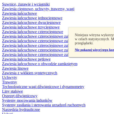
Suwnice, żurawie i wciągniki
Zawiesia cięgnowe, uchwyty, trawersy, wagi
Zawiesia łańcuchowe
Zawiesia łańcuchowe jednocięgnowe
Zawiesia łańcuchowe dwucięgnowe
Zawiesia łańcuchowe trzycięgnowe
Zawiesia łańcuchowe czterocięgnowe
Niniejsza witryna wykorzy
Zawiesia łańcuchowe czterocięgnowe zakończone hakiem z zapadką
w celach statystycznych. 
Zawiesia łańcuchowe czterocięgnowe zakończone hakami bezpieczn
przeglądarki.
Zawiesia łańcuchowe czterocięgnowe zakończone hakami szerokimi
Zawiesia łańcuchowe czterocięgnowe zakończone ogniwami
Nie pokazuj więcej tego ko
Zawiesia łańcuchowe czterocięgnowe zakończone hakami specjalny
Zawiesia łańcuchowe pętlowe
Zawiesia łańcuchowe o obwodzie zamkniętym
Zawiesia linowe
Zawiesia z włókien syntetycznych
Uchwyty
Trawersy
Technologiczne wagi dźwignicowe i dynamometry
Liny stalowe
Osprzęt dźwignicowy
Systemy mocowania ładunków
Systemy zasilania i sterowania urzadzeń ruchomych
Narzędzia hydrauliczne