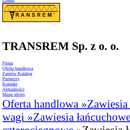
Usługi
TRANSREM Sp. z o. o.
Suwnice
·
Wciągniki
·
Zawiesia
Firma
Oferta handlowa
Zamów Katalog
Partnerzy
Kontakt
Aktualności
Mapa strony
Oferta handlowa
»
Zawiesia
wagi
»
Zawiesia łańcuchow
czterocięgnowe
»
Zawiesia 