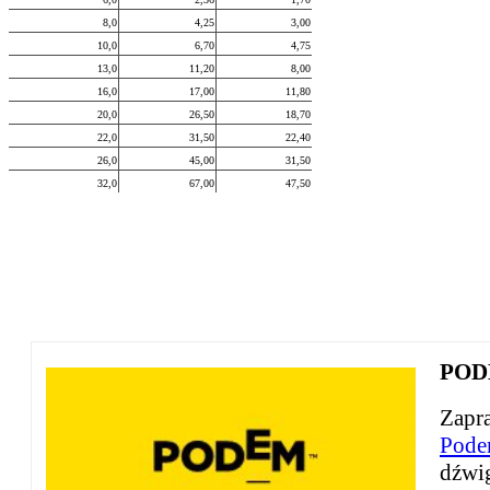
8,0
4,25
3,00
10,0
6,70
4,75
13,0
11,20
8,00
16,0
17,00
11,80
20,0
26,50
18,70
22,0
31,50
22,40
26,0
45,00
31,50
32,0
67,00
47,50
PODE
Zapra
Pode
dźwi