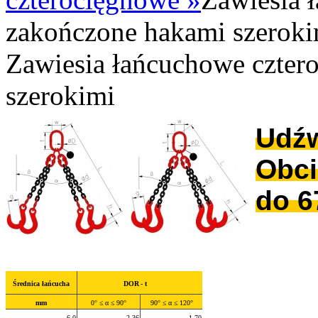
zakończone hakami szeroki
Zawiesia łańcuchowe czter
szerokimi
Udźw
Obci
do 6
Średnica łańcucha
DOR
- t
mm
0° ≤ α ≤ 90°
90° ≤ α ≤ 120°
6,0
2,36
1,70