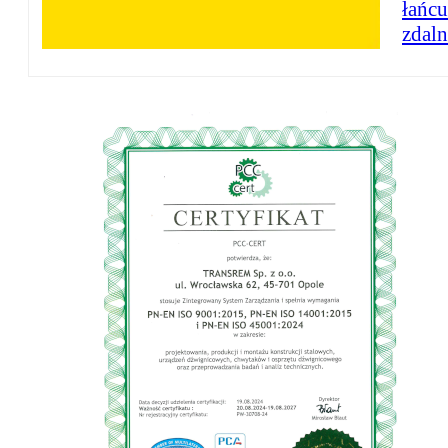
łańc
zdaln