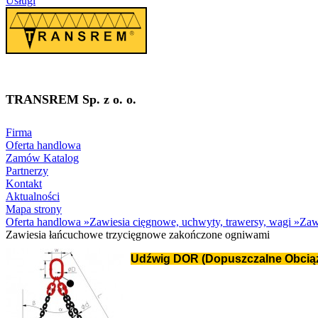
Usługi
TRANSREM Sp. z o. o.
Suwnice
·
Wciągniki
·
Zawiesia
Firma
Oferta handlowa
Zamów Katalog
Partnerzy
Kontakt
Aktualności
Mapa strony
Oferta handlowa
»
Zawiesia cięgnowe, uchwyty, trawersy, wagi
»
Zaw
Zawiesia łańcuchowe trzycięgnowe zakończone ogniwami
Udźwig DOR (Dopuszczalne Obciąże