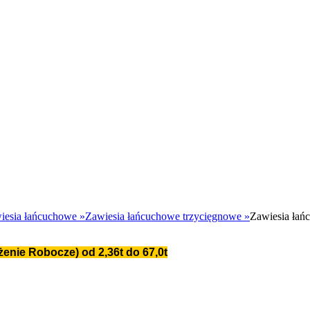
iesia łańcuchowe
»
Zawiesia łańcuchowe trzycięgnowe
»
Zawiesia łań
nie Robocze) od 2,36t do 67,0t