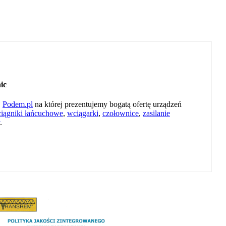
ic
j
Podem.pl
na której prezentujemy bogatą ofertę urządzeń
iągniki łańcuchowe
,
wciągarki
,
czołownice
,
zasilanie
.