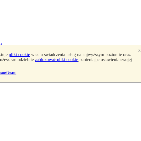
i
X
stuje
pliki cookie
w celu świadczenia usług na najwyższym poziomie oraz
Możesz samodzielnie
zablokować pliki cookie
, zmieniając ustawienia swojej
munikatu.