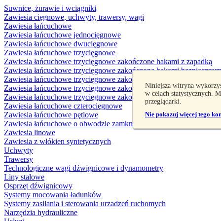
Suwnice, żurawie i wciągniki
Zawiesia cięgnowe, uchwyty, trawersy, wagi
Zawiesia łańcuchowe
Zawiesia łańcuchowe jednocięgnowe
Zawiesia łańcuchowe dwucięgnowe
Zawiesia łańcuchowe trzycięgnowe
Zawiesia łańcuchowe trzycięgnowe zakończone hakami z zapadką
Zawiesia łańcuchowe trzycięgnowe zakończone hakami bezpiecznym
Zawiesia łańcuchowe trzycięgnowe zakończone hakami szerokimi
Niniejsza witryna wykorzy
Zawiesia łańcuchowe trzycięgnowe zakończone ogniwami
w celach statystycznych. 
Zawiesia łańcuchowe trzycięgnowe zakończone hakami specjalnymi
przeglądarki.
Zawiesia łańcuchowe czterocięgnowe
Zawiesia łańcuchowe pętlowe
Nie pokazuj więcej tego ko
Zawiesia łańcuchowe o obwodzie zamkniętym
Zawiesia linowe
Zawiesia z włókien syntetycznych
Uchwyty
Trawersy
Technologiczne wagi dźwignicowe i dynamometry
Liny stalowe
Osprzęt dźwignicowy
Systemy mocowania ładunków
Systemy zasilania i sterowania urzadzeń ruchomych
Narzędzia hydrauliczne