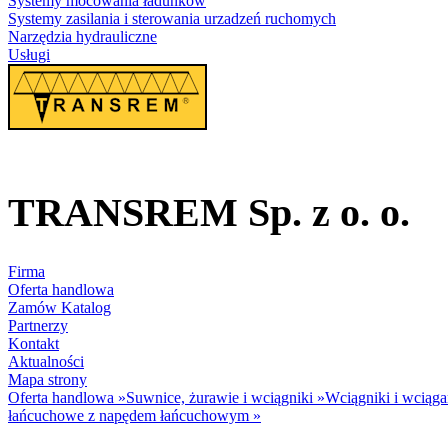
Systemy mocowania ładunków
Systemy zasilania i sterowania urzadzeń ruchomych
Narzędzia hydrauliczne
Usługi
TRANSREM Sp. z o. o.
Suwnice
·
Wciągniki
·
Zawiesia
Firma
Oferta handlowa
Zamów Katalog
Partnerzy
Kontakt
Aktualności
Mapa strony
Oferta handlowa
»
Suwnice, żurawie i wciągniki
»
Wciągniki i wciąga
łańcuchowe z napędem łańcuchowym
»