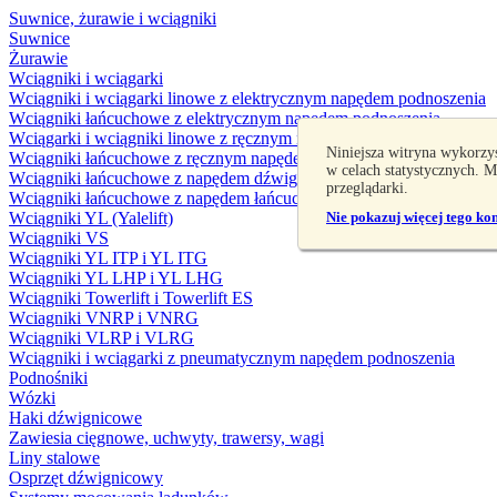
Suwnice, żurawie i wciągniki
Suwnice
Żurawie
Wciągniki i wciągarki
Wciągniki i wciągarki linowe z elektrycznym napędem podnoszenia
Wciągniki łańcuchowe z elektrycznym napędem podnoszenia
Wciągarki i wciągniki linowe z ręcznym napędem podnoszenia
Niniejsza witryna wykorzy
Wciągniki łańcuchowe z ręcznym napędem podnoszenia
w celach statystycznych. 
Wciągniki łańcuchowe z napędem dźwigniowym
przeglądarki.
Wciągniki łańcuchowe z napędem łańcuchowym
Wciągniki YL (Yalelift)
Nie pokazuj więcej tego ko
Wciągniki VS
Wciągniki YL ITP i YL ITG
Wciągniki YL LHP i YL LHG
Wciągniki Towerlift i Towerlift ES
Wciagniki VNRP i VNRG
Wciągniki VLRP i VLRG
Wciągniki i wciągarki z pneumatycznym napędem podnoszenia
Podnośniki
Wózki
Haki dźwignicowe
Zawiesia cięgnowe, uchwyty, trawersy, wagi
Liny stalowe
Osprzęt dźwignicowy