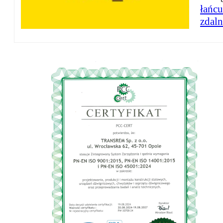
łańc
zdaln