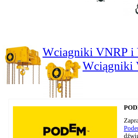
Wciagniki VNRP 
Wciągniki
PODE
Zapra
Pode
dźwi