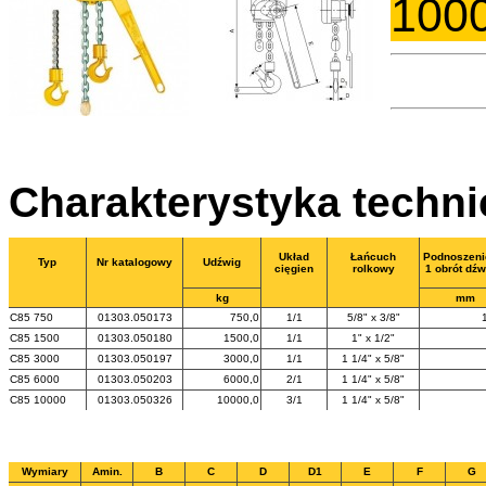
100
Charakterystyka techn
Układ
Łańcuch
Podnoszeni
Typ
Nr katalogowy
Udźwig
cięgien
rolkowy
1 obrót dźw
kg
mm
C85 750
01303.050173
750,0
1/1
5/8" x 3/8"
C85 1500
01303.050180
1500,0
1/1
1" x 1/2"
C85 3000
01303.050197
3000,0
1/1
1 1/4" x 5/8"
C85 6000
01303.050203
6000,0
2/1
1 1/4" x 5/8"
C85 10000
01303.050326
10000,0
3/1
1 1/4" x 5/8"
Wymiary
Amin.
B
C
D
D1
E
F
G