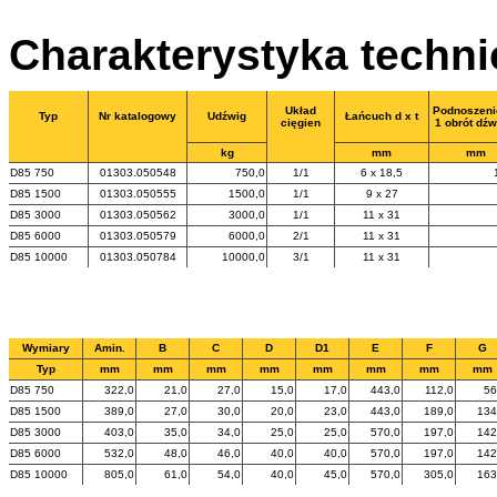
Charakterystyka techn
Układ
Podnoszeni
Typ
Nr katalogowy
Udźwig
Łańcuch d x t
cięgien
1 obrót dźw
kg
mm
mm
D85 750
01303.050548
750,0
1/1
6 x 18,5
D85 1500
01303.050555
1500,0
1/1
9 x 27
D85 3000
01303.050562
3000,0
1/1
11 x 31
D85 6000
01303.050579
6000,0
2/1
11 x 31
D85 10000
01303.050784
10000,0
3/1
11 x 31
Wymiary
Amin.
B
C
D
D1
E
F
G
Typ
mm
mm
mm
mm
mm
mm
mm
mm
D85 750
322,0
21,0
27,0
15,0
17,0
443,0
112,0
56
D85 1500
389,0
27,0
30,0
20,0
23,0
443,0
189,0
134
D85 3000
403,0
35,0
34,0
25,0
25,0
570,0
197,0
142
D85 6000
532,0
48,0
46,0
40,0
40,0
570,0
197,0
142
D85 10000
805,0
61,0
54,0
40,0
45,0
570,0
305,0
163