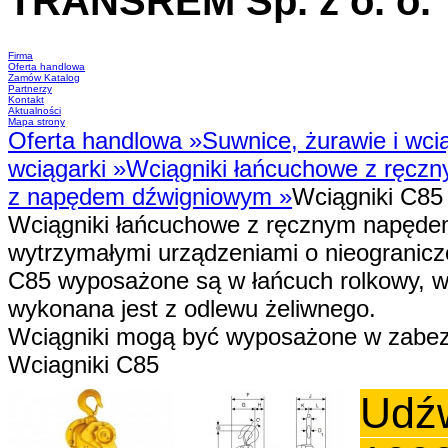
TRANSREM Sp. z o. o.
Suwnice
·
Wciągniki
·
Zawiesia
Firma
Oferta handlowa
Zamów Katalog
Partnerzy
Kontakt
Aktualności
Mapa strony
Oferta handlowa
»
Suwnice, żurawie i wci
wciągarki
»
Wciągniki łańcuchowe z ręc
z napędem dźwigniowym
»
Wciągniki C85
Wciągniki łańcuchowe z ręcznym napęde
wytrzymałymi urządzeniami o nieogranicz
C85 wyposażone są w łańcuch rolkowy, 
wykonana jest z odlewu żeliwnego.
Wciągniki mogą być wyposażone w zabez
Wciagniki C85
Udźw