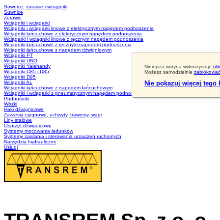
Suwnice, żurawie i wciągniki
Suwnice
Żurawie
Wciągniki i wciągarki
Wciągniki i wciągarki linowe z elektrycznym napędem podnoszenia
Wciągniki łańcuchowe z elektrycznym napędem podnoszenia
Wciągarki i wciągniki linowe z ręcznym napędem podnoszenia
Wciągniki łańcuchowe z ręcznym napędem podnoszenia
Wciągniki łańcuchowe z napędem dźwigniowym
Wciągniki PT
Wciągniki UNO
Wciągniki Yalehandy
Niniejsza witryna wykorzystuje
pli
Wciągniki C85 i D85
Możesz samodzielnie
zablokować 
Wciągniki D95
Wciągniki AL
Nie pokazuj więcej tego
Wciągniki łańcuchowe z napędem łańcuchowym
Wciągniki i wciągarki z pneumatycznym napędem podnoszenia
Podnośniki
Wózki
Haki dźwignicowe
Zawiesia cięgnowe, uchwyty, trawersy, wagi
Liny stalowe
Osprzęt dźwignicowy
Systemy mocowania ładunków
Systemy zasilania i sterowania urzadzeń ruchomych
Narzędzia hydrauliczne
Usługi