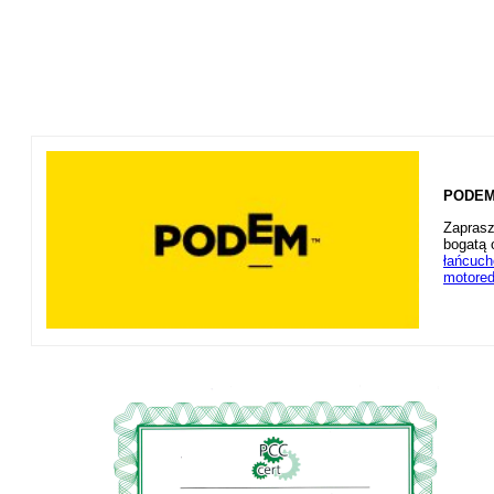
PODEM 
Zaprasz
bogatą 
łańcuc
motored