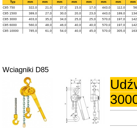
Typ
mm
mm
mm
mm
mm
mm
mm
mm
C85 750
322,0
21,0
27,0
15,0
17,0
443,0
112,0
56
C85 1500
389,0
27,0
30,0
20,0
23,0
443,0
189,0
134
C85 3000
403,0
35,0
34,0
25,0
25,0
570,0
197,0
142
C85 6000
560,0
48,0
46,0
40,0
40,0
570,0
197,0
142
C85 10000
785,0
61,0
54,0
40,0
45,0
570,0
305,0
163
Wciagniki D85
Udźw
300