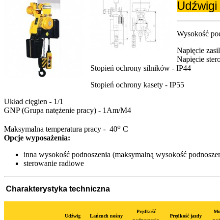
Udźwigi
Wysokość pod
Napięcie zasi
Napięcie ste
Stopień ochrony silników - IP44
Stopień ochrony kasety - IP55
Układ cięgien - 1/1
GNP (Grupa natężenie pracy) - 1Am/M4
o
Maksymalna temperatura pracy - 40
C
Opcje wyposażenia:
inna wysokość podnoszenia (maksymalną wysokość podnoszen
sterowanie radiowe
Charakterystyka techniczna
Prędkość
Mo
Udźwig
Lańcuch nośny
Prędkość jazdy