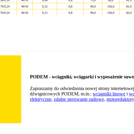
,36/0,10
40/10
0,04
0,8
73,0
90,0
41,0
,76/0,24
40/10
0,12
0,8
90,0
130,0
81,0
,76/0,24
40/10
0,12
0,8
90,0
130,0
83,0
PODEM - wciągniki, wciągarki i wyposażenie suwn
Zapraszamy do odwiedzenia nowej strony internetowe
dźwignicowych PODEM, m.in.:
wciągniki linowe
i
wc
elektryczne
,
zdalne sterowanie radiowe
,
motoreduktory