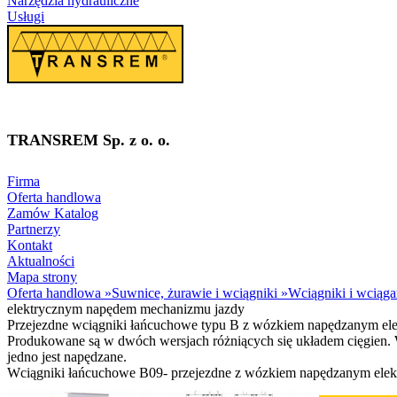
Narzędzia hydrauliczne
Usługi
TRANSREM Sp. z o. o.
Suwnice
·
Wciągniki
·
Zawiesia
Firma
Oferta handlowa
Zamów Katalog
Partnerzy
Kontakt
Aktualności
Mapa strony
Oferta handlowa
»
Suwnice, żurawie i wciągniki
»
Wciągniki i wciąga
elektrycznym napędem mechanizmu jazdy
Przejezdne wciągniki łańcuchowe typu B z wózkiem napędzanym elek
Produkowane są w dwóch wersjach różniących się układem cięgien. W 
jedno jest napędzane.
Wciągniki łańcuchowe B09- przejezdne z wózkiem napędzanym elektr