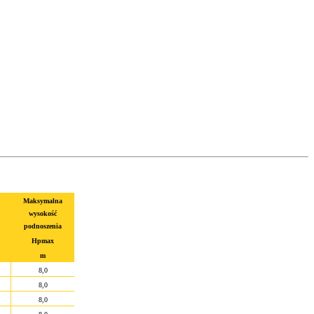
Maksymalna
wysokość
podnoszenia
Hpmax
m
8,0
8,0
8,0