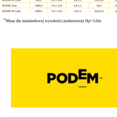
B102M+M 3,0m
500,0
5,0 x 15,0
4,0/1,2
20,0/5,0
0
B103M 3,0m
1000,0
7,0 x 22,0
4,0/1,2
20,0
0
B103M+M 3,0m
1000,0
7,0 x 22,0
4,0/1,2
20,0/5,0
0
*)
Masa dla standardowej wysokości podnoszenia Hp=3,0m