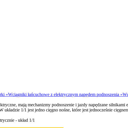
rki
»
Wciągniki łańcuchowe z elektrycznym napędem podnoszenia
»
Wc
tryczne, mają mechanizmy podnoszenie i jazdy napędzane silnikami e
układzie 1/1 jest jedno cięgno nośne, które jest jednocześnie cięgne
ycznie - układ 1/1