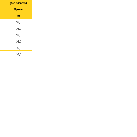
podnoszenia
Hpmax
m
16,0
16,0
16,0
16,0
16,0
16,0