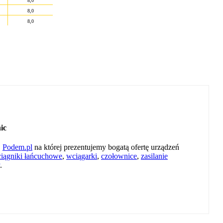
8,0
8,0
8,0
ic
j
Podem.pl
na której prezentujemy bogatą ofertę urządzeń
iągniki łańcuchowe
,
wciągarki
,
czołownice
,
zasilanie
.