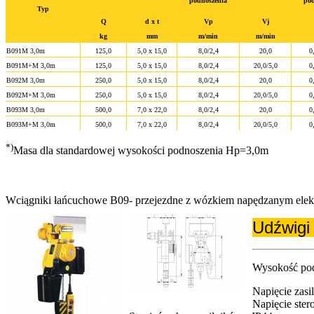
podnoszenia
pod
Typ
Q
d x t
Vp
Vj
kg
mm
m/min
m/min
B091M 3,0m
125,0
5,0 x 15,0
8,0/2,4
20,0
0
B091M+M 3,0m
125,0
5,0 x 15,0
8,0/2,4
20,0/5,0
0
B092M 3,0m
250,0
5,0 x 15,0
8,0/2,4
20,0
0
B092M+M 3,0m
250,0
5,0 x 15,0
8,0/2,4
20,0/5,0
0
B093M 3,0m
500,0
7,0 x 22,0
8,0/2,4
20,0
0
B093M+M 3,0m
500,0
7,0 x 22,0
8,0/2,4
20,0/5,0
0
*)
Masa dla standardowej wysokości podnoszenia Hp=3,0m
Wciągniki łańcuchowe B09- przejezdne z wózkiem napędzanym elektr
Udźwigi
Wysokość pod
Napięcie zasi
Napięcie ste