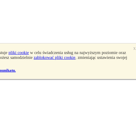
X
stuje
pliki cookie
w celu świadczenia usług na najwyższym poziomie oraz
niach)
Możesz samodzielnie
zablokować pliki cookie
, zmieniając ustawienia swojej
mu jazdy
hanizmu jazdy
munikatu.