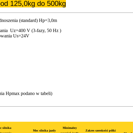
 od 125,0kg do 500kg
noszenia (standard) Hp=3,0m
lania Uz=400 V (3-fazy, 50 Hz )
rowania Us=24V
ia Hpmax podano w tabeli)
c silnika
Minimalny
Moc silnika jazdy
Zakres szerokości półki