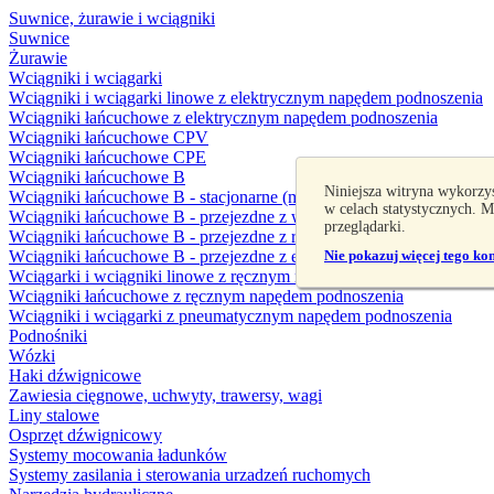
Suwnice, żurawie i wciągniki
Suwnice
Żurawie
Wciągniki i wciągarki
Wciągniki i wciągarki linowe z elektrycznym napędem podnoszenia
Wciągniki łańcuchowe z elektrycznym napędem podnoszenia
Wciągniki łańcuchowe CPV
Wciągniki łańcuchowe CPE
Wciągniki łańcuchowe B
Niniejsza witryna wykorzy
Wciągniki łańcuchowe B - stacjonarne (mocowane na haku lub sworz
w celach statystycznych. 
Wciągniki łańcuchowe B - przejezdne z wózkiem swobodnym
przeglądarki.
Wciągniki łańcuchowe B - przejezdne z ręcznym napędem mechaniz
Wciągniki łańcuchowe B - przejezdne z elektrycznym napędem mec
Nie pokazuj więcej tego ko
Wciągarki i wciągniki linowe z ręcznym napędem podnoszenia
Wciągniki łańcuchowe z ręcznym napędem podnoszenia
Wciągniki i wciągarki z pneumatycznym napędem podnoszenia
Podnośniki
Wózki
Haki dźwignicowe
Zawiesia cięgnowe, uchwyty, trawersy, wagi
Liny stalowe
Osprzęt dźwignicowy
Systemy mocowania ładunków
Systemy zasilania i sterowania urzadzeń ruchomych