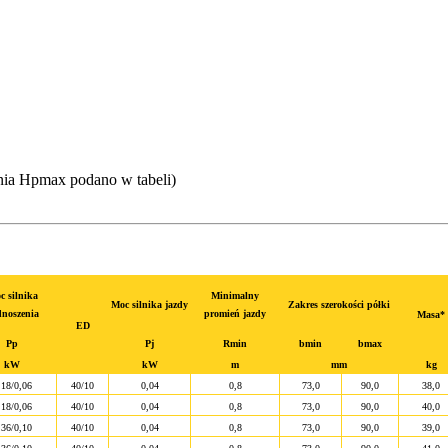
ia Hpmax podano w tabeli)
c silnika
Minimalny
Moc silnika jazdy
Zakres szerokości półki
noszenia
promień jazdy
Masa*
ED
Pp
Pj
Rmin
bmin
bmax
kW
kW
m
mm
kg
,18/0,06
40/10
0,04
0,8
73,0
90,0
38,0
,18/0,06
40/10
0,04
0,8
73,0
90,0
40,0
,36/0,10
40/10
0,04
0,8
73,0
90,0
39,0