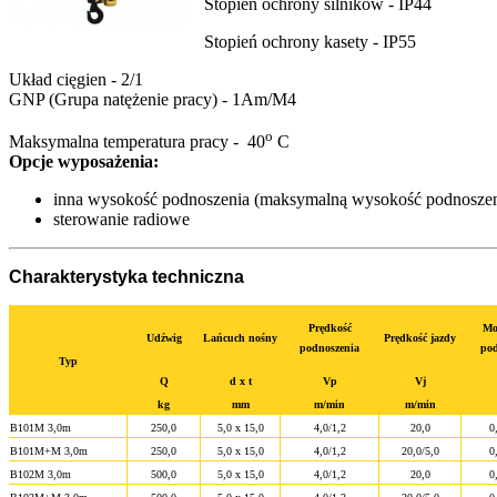
Stopień ochrony silników - IP44
Stopień ochrony kasety - IP55
Układ cięgien - 2/1
GNP (Grupa natężenie pracy) - 1Am/M4
o
Maksymalna temperatura pracy - 40
C
Opcje wyposażenia:
inna wysokość podnoszenia (maksymalną wysokość podnoszen
sterowanie radiowe
Charakterystyka techniczna
Prędkość
Mo
Udźwig
Lańcuch nośny
Prędkość jazdy
podnoszenia
pod
Typ
Q
d x t
Vp
Vj
kg
mm
m/min
m/min
B101M 3,0m
250,0
5,0 x 15,0
4,0/1,2
20,0
0
B101M+M 3,0m
250,0
5,0 x 15,0
4,0/1,2
20,0/5,0
0
B102M 3,0m
500,0
5,0 x 15,0
4,0/1,2
20,0
0