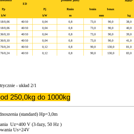
noszenia
promień jazdy
Masa*
ED
Pp
Pj
Rmin
bmin
bmax
kW
kW
m
mm
kg
,18/0,06
40/10
0,04
0,8
73,0
90,0
38,0
,18/0,06
40/10
0,04
0,8
73,0
90,0
40,0
,36/0,10
40/10
0,04
0,8
73,0
90,0
39,0
,36/0,10
40/10
0,04
0,8
73,0
90,0
41,0
,76/0,24
40/10
0,12
0,8
90,0
130,0
81,0
,76/0,24
40/10
0,12
0,8
90,0
130,0
83,0
ycznie - układ 2/1
 od 250,0kg do 1000kg
noszenia (standard) Hp=3,0m
lania Uz=400 V (3-fazy, 50 Hz )
rowania Us=24V